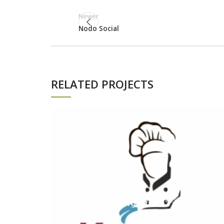
Newer
Nodo Social
RELATED PROJECTS
KANEPE
CARTERA DE CLIENTES