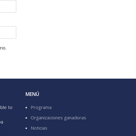
io.
MENÚ
ible to
Programa
Organizaciones ganadoras
os
Noticias