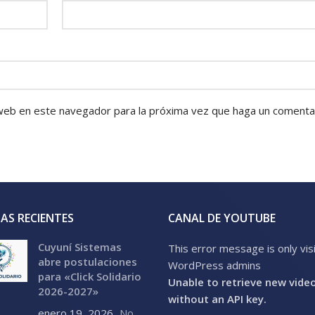
 web en este navegador para la próxima vez que haga un comentar
AS RECIENTES
CANAL DE YOUTUBE
Cuyuní Sistemas
This error message is only vis
abre postulaciones
WordPress admins
para «Click Solidario
Unable to retrieve new vide
2026-2027»
without an API key.
enero 19, 2026
No