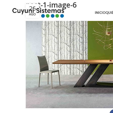
post-1-image-6
26
INICIO
QUI
AGO